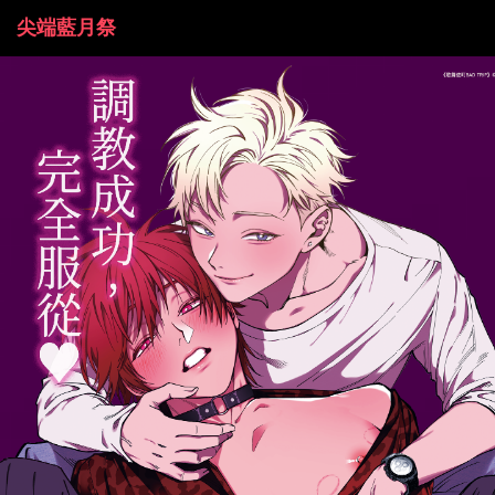
尖端藍月祭