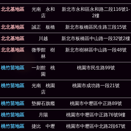
北北基地區
光南 永和
新北市永和區永和路二段116號1-
店
2樓
北北基地區
誠正 板橋
新北市板橋區民生路三段15號
北北基地區
川越
新北市板橋區中山路一段32號2樓
北北基地區
微學館 樹
新北市樹林區中山路一段48號
林
桃竹苗地區
一刻館 桃
桃園市民生路99號
園
桃竹苗地區
光南 桃園
桃園市成功路一段21號
店
桃竹苗地區
墊腳石旗艦
桃園市中壢區中正路89號
桃竹苗地區
月陽
桃園市中壢區中正路76號9樓
桃竹苗地區
捷比 中壢
桃園市中壢區中北路2段67號