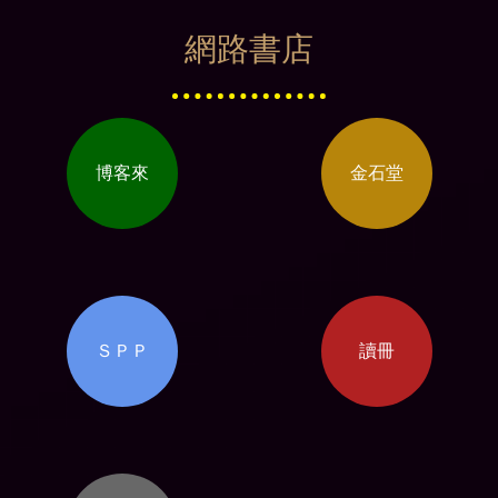
網路書店
博客來
金石堂
ＳＰＰ
讀冊