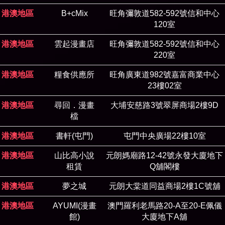
港澳地區
B+cMix
旺角彌敦道582-592號信和中心
120室
港澳地區
雲起漫畫店
旺角彌敦道582-592號信和中心
220室
港澳地區
糧食供應所
旺角廣東道982號嘉富商業中心
23樓02室
港澳地區
尋回．漫畫
大埔安慈路3號翠屏商場2樓9D
檔
港澳地區
書軒(屯門)
屯門中央廣場22樓10室
港澳地區
山比高小說
元朗媽廟路12-42號永發大廈地下
租賃
Q舖閣樓
港澳地區
夢之城
元朗大棠道同益商場2樓1C號舖
港澳地區
AYUMI(漫畫
澳門羅利老馬路20-A至20-E佩儀
館)
大廈地下A舖