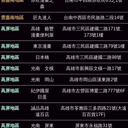
雲嘉南地區
赤崁漫畫之
台南市中西區赤崁街65之1號
森
雲嘉南地區
匠丸達人
台南中西區市民族路二段14號
高屏地區
高雄 藝豐
高雄市三民區建國二路171號、
漫畫便利屋
173號1樓
高屏地區
東京漫畫
高雄市三民區建國三路79號1樓
高屏地區
日本橋
高雄市三民區建國二路98號
高屏地區
光南 文橫
高雄市新興區文橫一路17號
高屏地區
光南 岡山
高雄市岡山區溪東路2號
高屏地區
紀伊國屋
高雄市左營區博愛二路777號6F
巨蛋
高屏地區
誠品高雄
高雄市苓雅區三多四路21號(大遠
遠百店
百百貨17F)
高屏地區
光南 屏東
屏東市永福路31號