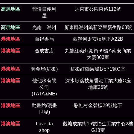
高屏地區
龍漫畫便利
屏東市公園東路112號
屋
高屏地區
光南 潮州
屏東縣潮州鎮新榮里新生路63號
港澳地區
百得書局
西灣河太安樓地下A22B
港澳地區
合成書店
九龍紅磡蕪湖街69號A南安商業
大廈803室
港澳地區
黃金屋(紅磡)
紅磡紅磡廣場1樓71號C室
港澳地區
他他咪有限
深水埗荔枝角香港工業大廈C座
公司
地庫26號
(TATA&ME)
港澳地區
動畫館(漫畫
彩虹村金碧樓29號地下
世界)
港澳地區
Love da
觀塘成業街16號怡生工業中心2樓
shop
G18室