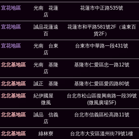
宜花地區
光南 花蓮
花蓮市中正路535號
店
宜花地區
誠品花蓮遠
花蓮市和平路581號2F（遠東百
百
貨2F）
宜花地區
光南 台東
台東市中華路一段431號
店
北北基地區
光南 基隆
基隆市仁愛區忠一路12號
店
北北基地區
誠正 基隆
基隆市仁愛區愛四路80號
北北基地區
紀伊國屋
台北市松山區復興南路一段39號
微風
(微風廣場5F)
北北基地區
誠品 信義
台北市信義區松高路11號
店
北北基地區
綠林寮
台北市大安區溫州街79號1樓