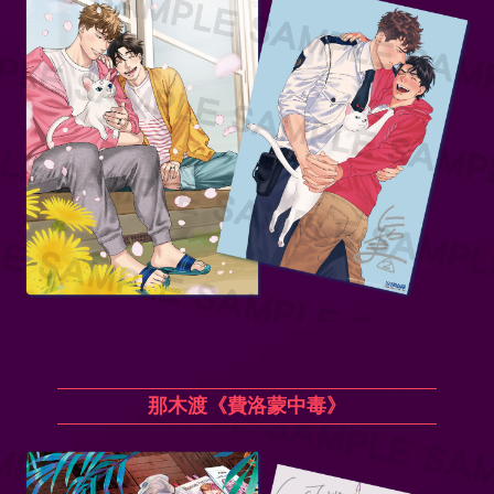
那木渡《費洛蒙中毒》