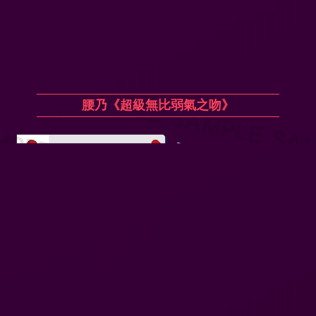
腰乃《超級無比弱氣之吻》