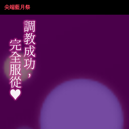
尖端藍月祭