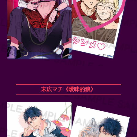
末広マチ《曖昧的狼》