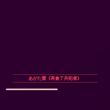
あがた愛《再會了共犯者》