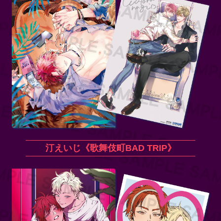
汀えいじ《歌舞伎町BAD TRIP》