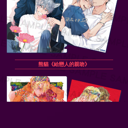
熊貓《給戀人的親吻》