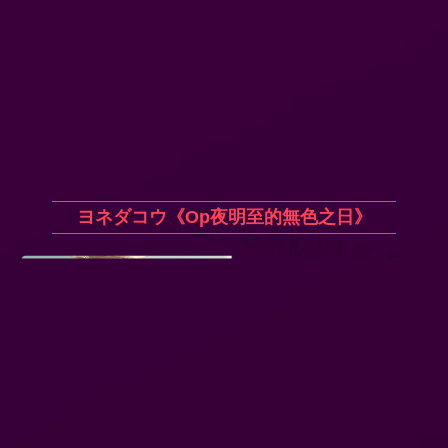
ヨネダコウ《Op夜明至的無色之日》