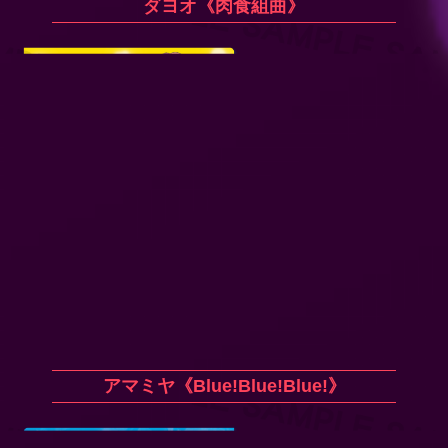
ダヨオ《肉食組曲》
アマミヤ《Blue!Blue!Blue!》