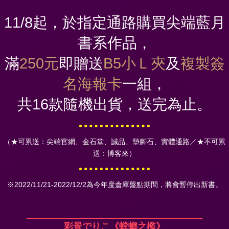
11/8起，於指定通路購買尖端藍月
書系作品，
滿
250元
即贈送
B5小Ｌ夾
及
複製簽
名海報卡
一組，
共16款隨機出貨，送完為止。
（★可累送：尖端官網、金石堂、誠品、墊腳石、實體通路／★不可累
送：博客來）
※2022/11/21-2022/12/2為今年度倉庫盤點期間，將會暫停出新書。
彩景でりこ《螳螂之檻》