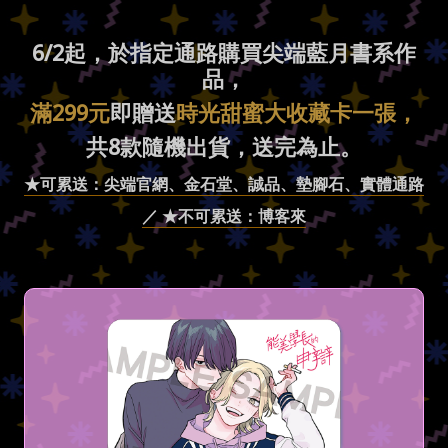
6/2起，於指定通路購買尖端藍月書系作
品，
滿299元
即贈送
時光甜蜜大收藏卡一張，
共8款隨機出貨，送完為止。
★可累送：尖端官網、金石堂、誠品、墊腳石、實體通路
／ ★不可累送：博客來