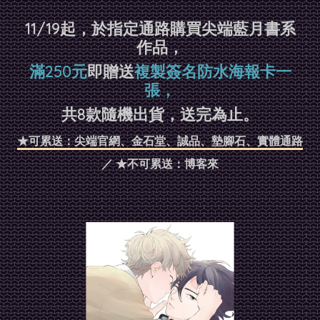
11/19起，於指定通路購買尖端藍月書系
作品，
滿250元
即贈送
複製簽名防水海報卡一
張，
共8款隨機出貨，送完為止。
★可累送：尖端官網、金石堂、誠品、墊腳石、實體通路
／ ★不可累送：博客來