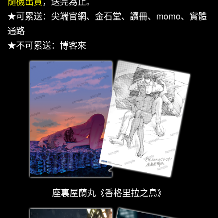
隨機出貨
，送完為止。
★可累送：尖端官網、金石堂、讀冊、momo、實體
通路
★不可累送：博客來
座裏屋蘭丸《香格里拉之鳥》