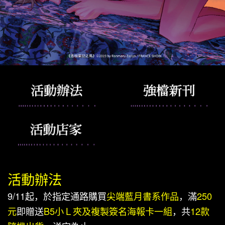
活動辦法
9/11起，於指定通路購買
尖端藍月書系作品
，滿
250
元
即贈送
B5小Ｌ夾及複製簽名海報卡一組
，共
12款