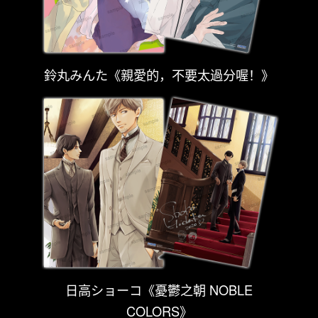
鈴丸みんた《親愛的，不要太過分喔！》
日高ショーコ《憂鬱之朝 NOBLE
COLORS》