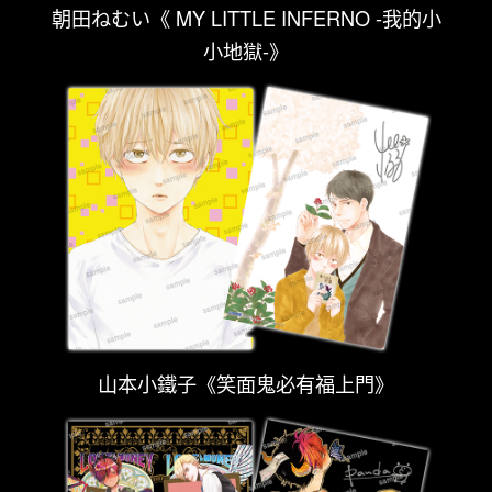
朝田ねむい《 MY LITTLE INFERNO -我的小
小地獄-》
山本小鐵子《笑面鬼必有福上門》