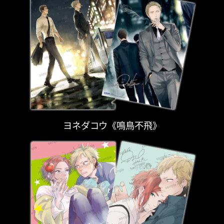
ヨネダコウ《鳴鳥不飛》