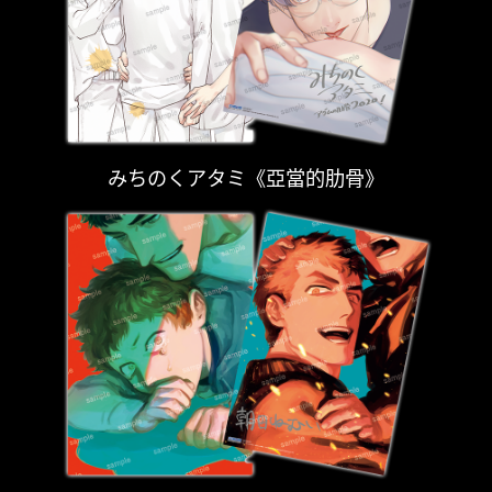
みちのくアタミ《亞當的肋骨》