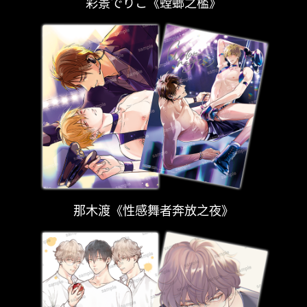
彩景でりこ《螳螂之檻》
那木渡《性感舞者奔放之夜》