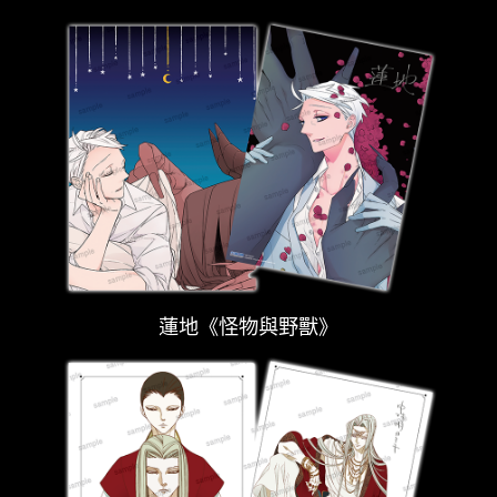
蓮地《怪物與野獸》