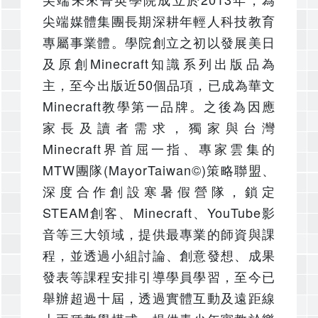
尖端媒體集團長期深耕年輕人科技教育
專屬事業體。學院創立之初以發展美日
及原創Minecraft知識系列出版品為
主，至今出版近50個品項，已成為華文
Minecraft教學第一品牌。之後為因應
家長及讀者需求，獨家與台灣
Minecraft界首屈一指、專家雲集的
MTW團隊(MayorTaiwan©)策略聯盟、
深度合作創設寒暑假營隊，鎖定
STEAM創客、Minecraft、YouTube影
音等三大領域，提供最專業的師資與課
程，並透過小組討論、創意發想、成果
發表等課程安排引導學員學習，至今已
舉辦超過十屆，透過實體互動及遠距線