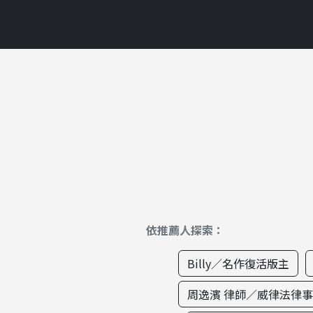
依推薦人探索：
Billy／名作復活版主
周逸濱 律師／威律法律