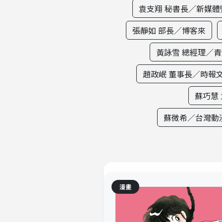
袁支翔 秘書長／新媒
張靜如 部長／博客來
黃詠雪 總經理／
趙政岷 董事長／時報
蘇巧慧
蘇微希／台灣動
漫畫