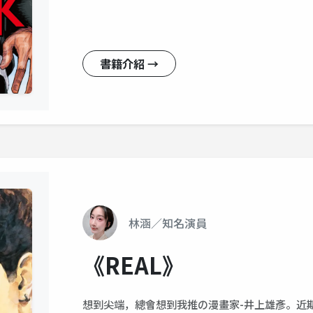
書籍介紹 →
林涵／知名演員
《REAL》
想到尖端，總會想到我推の漫畫家-井上雄彥。近期