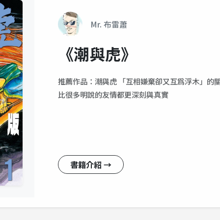
Mr. 布雷蕭
《潮與虎》
推薦作品：潮與虎 「互相嫌棄卻又互爲浮木」的
比很多明說的友情都更深刻與真實
書籍介紹 →