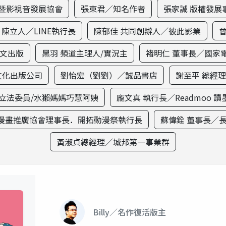
體暨影視音發展協會
張東君／知名作者
張家誠 版權發展
陳立人／LINE執行長
陳郁佳 共同創辦人／彼此影業
青文出版
黑羽 頻道主理人/實況主
褚明仁 董事長／國家
文化出版公司
劉怡宏（劉劉）／誠品書店
謝至平 總經
 立法委員/水獺媽媽巧慧阿姨
龐文真 執行長／Readmoo 
漫畫推廣協會理事長．開拓動漫祭執行長
蘇偉銓 董事長／
黃淑貞總經理／城邦第一事業群
Billy／名作復活版主