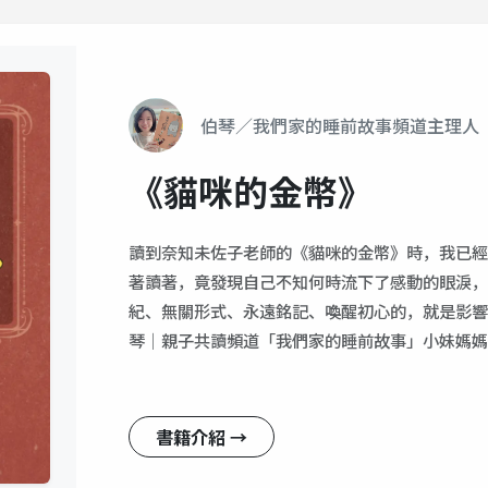
伯琴／我們家的睡前故事頻道主理人
《貓咪的金幣》
讀到奈知未佐子老師的《貓咪的金幣》時，我已經
著讀著，竟發現自己不知何時流下了感動的眼淚，
紀、無關形式、永遠銘記、喚醒初心的，就是影響
琴｜親子共讀頻道「我們家的睡前故事」小妹媽媽
書籍介紹 →