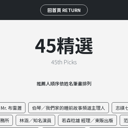
回首頁 RETURN
45精選
45th Picks
推薦人順序依姓名筆畫排列
Mr. 布雷蕭
伯琴／我們家的睡前故事頻道主理人
志祺
事務所
林涵／知名演員
若森稔雄 經理／東販出版
范