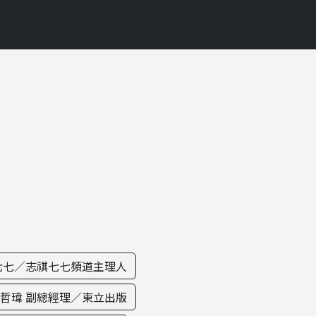
七七／志祺七七頻道主理人
哲瑋 副總經理／東立出版