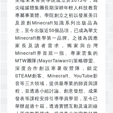
尖端媒體集團長期深耕年輕人科技教育
專屬事業體。學院創立之初以發展美日
及原創Minecraft知識系列出版品為
主，至今出版近50個品項，已成為華文
Minecraft教學第一品牌。之後為因應
家長及讀者需求，獨家與台灣
Minecraft界首屈一指、專家雲集的
MTW團隊(MayorTaiwan©)策略聯盟、
深度合作創設寒暑假營隊，鎖定
STEAM創客、Minecraft、YouTube影
音等三大領域，提供最專業的師資與課
程，並透過小組討論、創意發想、成果
發表等課程安排引導學員學習，至今已
舉辦超過十屆，透過實體互動及遠距線